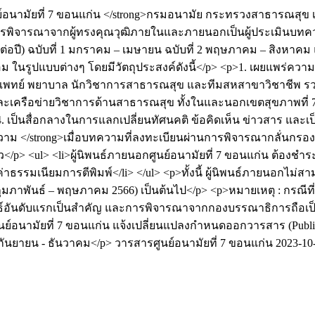
์อนามัยที่ 7 ขอนแก่น </strong>กรมอนามัย กระทรวงสาธารณสุข 
พิจารณาจากผู้ทรงคุณวุฒิภายในและภายนอกเป็นผู้ประเมินบทความ
อปี) ฉบับที่ 1 มกราคม – เมษายน ฉบับที่ 2 พฤษภาคม – สิงหาคม และ
ม ในรูปแบบต่างๆ โดยมีวัตถุประสงค์ดังนี้</p> <p>1. เผยแพร่ควา
ทย์ พยาบาล นักวิชาการสาธารณสุข และทีมสหสาขาวิชาชีพ รวมทั้
และเครือข่ายวิชาการด้านสาธารณสุข ทั้งในและนอกเขตสุขภาพที่ 7 
4. เป็นสื่อกลางในการแลกเปลี่ยนทัศนคติ ข้อคิดเห็น ข่าวสาร และเ
ทความ </strong>เมื่อบทความที่ลงทะเบียนผ่านการพิจารณากลั่นก
<ul> <li>ผู้นิพนธ์ภายนอกศูนย์อนามัยที่ 7 ขอนแก่น ต้องชำระค
บค่าธรรมเนียมการตีพิมพ์</li> </ul> <p>ทั้งนี้ ผู้นิพนธ์ภายนอกไ
ที่ 2 (กุมภาพันธ์ – พฤษภาคม 2566) เป็นต้นไป</p> <p>หมายเหตุ : กร
นธ์อันดับแรกเป็นสำคัญ และการพิจารณาจากกองบรรณาธิการถือเป็นท
์อนามัยที่ 7 ขอนแก่น แจ้งเปลี่ยนแปลงกำหนดออกวารสาร (Publicati
กันยายน - ธันวาคม</p>
วารสารศูนย์อนามัยที่ 7 ขอนแก่น
2023-10