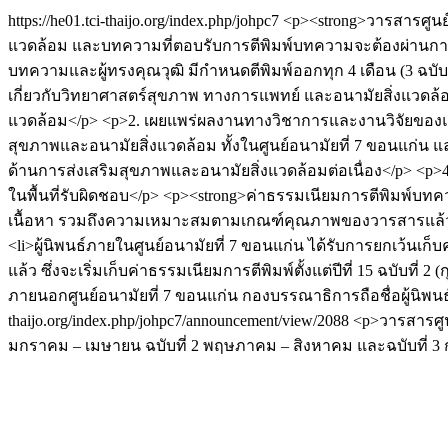
https://he01.tci-thaijo.org/index.php/johpc7
<p><strong>วารสารศูนย
แวดล้อม และบทความที่ตอบรับการตีพิมพ์บทความจะต้องผ่านการ
บทความและผู้ทรงคุณวุฒิ มีกำหนดตีพิมพ์ออกทุก 4 เดือน (3 ฉบับต่
เกี่ยวกับวิทยาศาสตร์สุขภาพ ทางการแพทย์ และอนามัยสิ่งแวดล้อ
แวดล้อม</p> <p>2. เผยแพร่ผลงานทางวิชาการและงานวิจัยของแพ
สุขภาพและอนามัยสิ่งแวดล้อม ทั้งในศูนย์อนามัยที่ 7 ขอนแก่น 
ด้านการส่งเสริมสุขภาพและอนามัยสิ่งแวดล้อมต่อเนื่อง</p> <p>
ในพื้นที่รับผิดชอบ</p> <p><strong>ค่าธรรมเนียมการตีพิมพ์บ
เนื้อหา รวมถึงความเหมาะสมตามเกณฑ์คุณภาพของวารสารแล้ว</p> 
<li>ผู้นิพนธ์ภายในศูนย์อนามัยที่ 7 ขอนแก่น ได้รับการยกเว้นเก็
แล้ว ซึ่งจะเริ่มเก็บค่าธรรมเนียมการตีพิมพ์ตั้งแต่ปีที่ 15 ฉบับ
ภายนอกศูนย์อนามัยที่ 7 ขอนแก่น กองบรรณาธิการถือชื่อผู้นิพ
thaijo.org/index.php/johpc7/announcement/view/2088
<p>วารสารศูนย
มกราคม – เมษายน ฉบับที่ 2 พฤษภาคม – สิงหาคม และฉบับที่ 3 