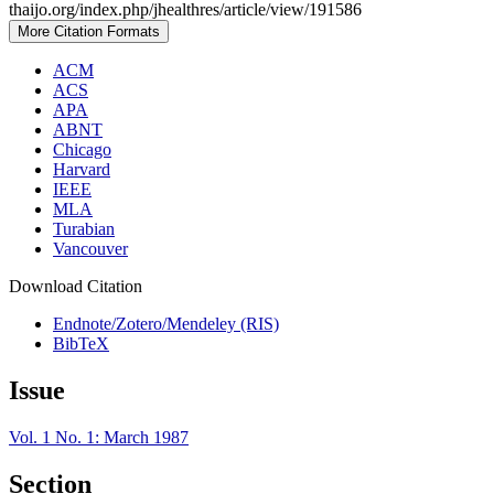
thaijo.org/index.php/jhealthres/article/view/191586
More Citation Formats
ACM
ACS
APA
ABNT
Chicago
Harvard
IEEE
MLA
Turabian
Vancouver
Download Citation
Endnote/Zotero/Mendeley (RIS)
BibTeX
Issue
Vol. 1 No. 1: March 1987
Section