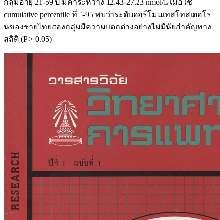
กลุ่มอายุ 21-59 ปี มีค่าระหว่าง 12.43-27.23 nmol/L เมื่อใช้
cumulative percentile ที่ 5-95 พบว่าระดับฮอร์โมนเทสโทสเตอโร
นของชายไทยสองกลุ่มมีความแตกต่างอย่างไม่มีนัยสําคัญทาง
สถิติ (P > 0.05)