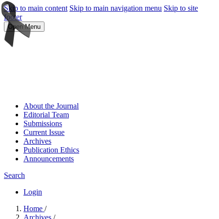
Skip to main content
Skip to main navigation menu
Skip to site
footer
Open Menu
About the Journal
Editorial Team
Submissions
Current Issue
Archives
Publication Ethics
Announcements
Search
Login
Home
/
Archives
/