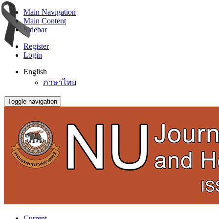
Main Navigation
Main Content
Sidebar
Register
Login
English
ภาษาไทย
Toggle navigation
Current