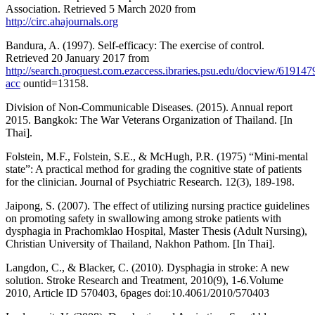
Association. Retrieved 5 March 2020 from
http://circ.ahajournals.org
Bandura, A. (1997). Self-efficacy: The exercise of control.
Retrieved 20 January 2017 from
http://search.proquest.com.ezaccess.ibraries.psu.edu/docview/61914
acc
ountid=13158.
Division of Non-Communicable Diseases. (2015). Annual report
2015. Bangkok: The War Veterans Organization of Thailand. [In
Thai].
Folstein, M.F., Folstein, S.E., & McHugh, P.R. (1975) “Mini-mental
state”: A practical method for grading the cognitive state of patients
for the clinician. Journal of Psychiatric Research. 12(3), 189-198.
Jaipong, S. (2007). The effect of utilizing nursing practice guidelines
on promoting safety in swallowing among stroke patients with
dysphagia in Prachomklao Hospital, Master Thesis (Adult Nursing),
Christian University of Thailand, Nakhon Pathom. [In Thai].
Langdon, C., & Blacker, C. (2010). Dysphagia in stroke: A new
solution. Stroke Research and Treatment, 2010(9), 1-6.Volume
2010, Article ID 570403, 6pages doi:10.4061/2010/570403