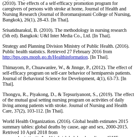
(2010). The effects of a self-efficacy promotion program for
caregivers of persons with stroke at home, Journal of Health and
Nursing Research (Journal of Boromarajonani College of Nursing,
Bangkok), 26(1), 28-43. [In Thai].
Srisatidnarakul, B. (2010). The methodology in nursing research
(5th ed). Bangkok: U&I Inter Media Co., Ltd. [In Thai].
Strategy and Planning Division Ministry of Public Health. (2016).
Public health statistics. Retrieved 27 February 2016 from
http://bps.ops.moph.go.th/Healthinformation
. [In Thai].
Thimayom, P., Chuawanlee, W., & Jinnge, P., (2012). The effect of
self-efficacy program on self-care behavior of hemiparesis patients.
Journal of Behavioral Science for Development, 4(1), 63-73. [In
Thai].
Thongyu, R., Piyakong, D., & Tepsuriyanont, S., (2019). The effect
of the mutual goal setting nursing program on activities of daily
living among patients with stroke. Journal of Nursing and Health
Care, 37(2), 103-112. [In Thai].
World Health Organization. (2016). Global health estimates 2015
summary tables: global deaths by cause, age and sex, 2000-2015.
Retrived 10 April 2018 from