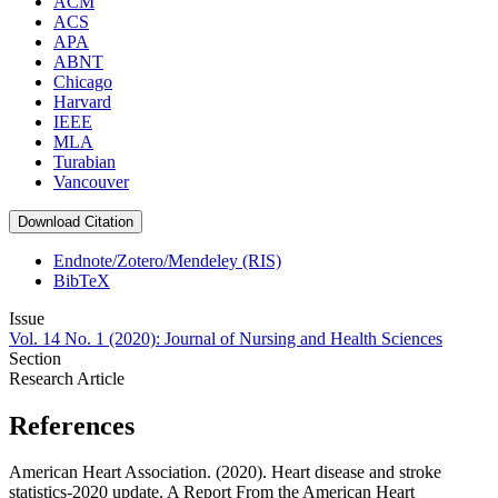
ACM
ACS
APA
ABNT
Chicago
Harvard
IEEE
MLA
Turabian
Vancouver
Download Citation
Endnote/Zotero/Mendeley (RIS)
BibTeX
Issue
Vol. 14 No. 1 (2020): Journal of Nursing and Health Sciences
Section
Research Article
References
American Heart Association. (2020). Heart disease and stroke
statistics-2020 update. A Report From the American Heart