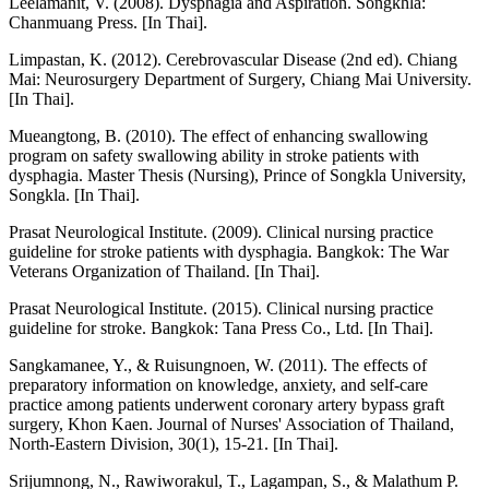
Leelamanit, V. (2008). Dysphagia and Aspiration. Songkhla:
Chanmuang Press. [In Thai].
Limpastan, K. (2012). Cerebrovascular Disease (2nd ed). Chiang
Mai: Neurosurgery Department of Surgery, Chiang Mai University.
[In Thai].
Mueangtong, B. (2010). The effect of enhancing swallowing
program on safety swallowing ability in stroke patients with
dysphagia. Master Thesis (Nursing), Prince of Songkla University,
Songkla. [In Thai].
Prasat Neurological Institute. (2009). Clinical nursing practice
guideline for stroke patients with dysphagia. Bangkok: The War
Veterans Organization of Thailand. [In Thai].
Prasat Neurological Institute. (2015). Clinical nursing practice
guideline for stroke. Bangkok: Tana Press Co., Ltd. [In Thai].
Sangkamanee, Y., & Ruisungnoen, W. (2011). The effects of
preparatory information on knowledge, anxiety, and self-care
practice among patients underwent coronary artery bypass graft
surgery, Khon Kaen. Journal of Nurses' Association of Thailand,
North-Eastern Division, 30(1), 15-21. [In Thai].
Srijumnong, N., Rawiworakul, T., Lagampan, S., & Malathum P.