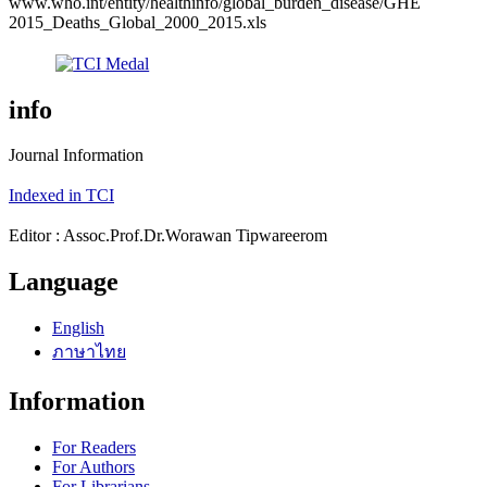
www.who.int/entity/healthinfo/global_burden_disease/GHE
2015_Deaths_Global_2000_2015.xls
info
Journal Information
Indexed in TCI
Editor : Assoc.Prof.Dr.Worawan Tipwareerom
Language
English
ภาษาไทย
Information
For Readers
For Authors
For Librarians