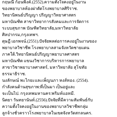
กฤษณี ก้อนพิงค์.(2552).ความตั้งใจคงอยู่ในงาน
ของพยาบาลห้องผ่าตัดโรงพยาบาลศิริราช.
วิทยานิพนธ์ปริญญา ปริญญาวิทยาศาสตร
มหาบัณฑิต สาขาวิทยาการสังคมและการจัดการ
ระบบสุขภาพ บัณฑิตวิทยาลัย,มหาวิทยาลัย
ศิลปากรม,กรุงเทพฯ.
ดุษฎี เอกพจน์.(2551).ปัจจัยพลต่อการคงอยู่ในงานของ
พยาบาลวิชาชีพ โรงพยาบาลสามจังหวัดชายแดน
ภาคใต้.วิทยานิพนธ์ปริญญาพยาบาลศาสตร
มหาบัณฑิต แขนงวิชาการบริหารการพยาบาล
สาขาวิชาพยาบาลศาสตร์, มหาวิทยาลัย สุโขทัย
ธรรมาธิราช.
นงลักษณ์ พะไกยะและเพ็ญนภา หงส์ทอง. (2554).
กำลังคนด้านสุขภาพ:ที่เป็นมา เป็นอยู่และ
จะเป็นไป. กรุงเทพมหานคร:พริมท์แอทมี.
นิตยา วันทยานันท์.(2556).ปัจจัยที่มีความสัมพันธ์กับ
ความตั้งใจคงอยู่ในงานของพยาบาลวิชาชีพกลุ่ม
ลูกจ้างชั่วคราวโรงพยาบาลในเขตจังหวัดสกลนคร.