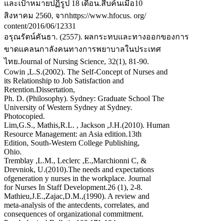
และเป้าหมายปฏิรูป 18 เดือน.สืบค้นเมื่อ10
สิงหาคม 2560, จากhttps://www.hfocus. org/
content/2016/06/12331
อรุณรัตน์คันธา. (2557). ผลกระทบและทางออกของการ
ขาดแคลนกาลังคนทางการพยาบาลในประเทศ
ไทย.Journal of Nursing Science, 32(1), 81-90.
Cowin ,L.S.(2002). The Self-Concept of Nurses and
its Relationship to Job Satisfaction and
Retention.Dissertation,
Ph. D. (Philosophy). Sydney: Graduate School The
University of Western Sydney at Sydney.
Photocopied.
Lim,G.S., Mathis,R.L. , Jackson ,J.H.(2010). Human
Resource Management: an Asia edition.13th
Edition, South-Western College Publishing,
Ohio.
Tremblay ,L.M., Leclerc ,E.,Marchionni C, &
Drevniok, U.(2010).The needs and expectations
ofgeneration y nurses in the workplace. Journal
for Nurses In Staff Development.26 (1), 2-8.
Mathieu,J.E.,Zajac,D.M.,(1990). A review and
meta-analysis of the antecdents, correlates, and
consequences of organizational commitment.