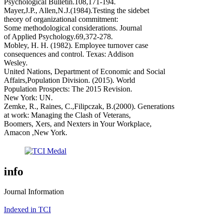
Psychological Bulletin.108,171-194.
Mayer,J.P., Allen,N.J.(1984).Testing the sidebet
theory of organizational commitment:
Some methodological considerations. Journal
of Applied Psychology.69,372-278.
Mobley, H. H. (1982). Employee turnover case
consequences and control. Texas: Addison
Wesley.
United Nations, Department of Economic and Social
Affairs,Population Division. (2015). World
Population Prospects: The 2015 Revision.
New York: UN.
Zemke, R., Raines, C.,Filipczak, B.(2000). Generations
at work: Managing the Clash of Veterans,
Boomers, Xers, and Nexters in Your Workplace,
Amacon ,New York.
info
Journal Information
Indexed in TCI