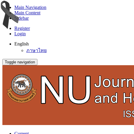
Main Navigation
Main Content
Sidebar
Register
Login
English
ภาษาไทย
Toggle navigation
Current