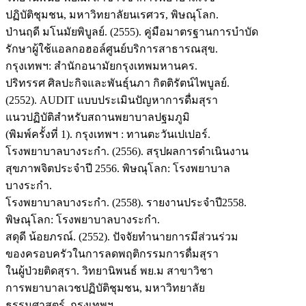
ปฏิบัติชุมชน, มหาวิทยาลัยนเรศวร, พิษณุโลก.
ป่านฤดี มโนมัยพิบูลย์. (2555). คู่มือมาตรฐานการบำบัด
รักษาผู้ใช้แอลกอฮอล์ศูนย์บริการสาธารณสุข.
กรุงเทพฯ: สำนักอนามัยกรุงเทพมหานคร.
ปริทรรศ ศิลปะกิจและพันธ์ุนภา กิตติรัตน์ไพบูลย์.
(2552). AUDIT แบบประเมินปัญหาการดื่มสุรา
แนวปฏิบัติสำหรับสถานพยาบาลปฐมภูมิ
(พิมพ์ครั้งที่ 1). กรุงเทพฯ : ทานตะวันเปเปอร์.
โรงพยาบาลบางระกำ. (2556). สรุปผลการดำเนินงาน
สุขภาพจิตประจำปี 2556. พิษณุโลก: โรงพยาบาล
บางระกำ.
โรงพยาบาลบางระกำ. (2558). รายงานประจำปี2558.
พิษณุโลก: โรงพยาบาลบางระกำ.
สดุดี น้อยภรณ์. (2552). ปัจจัยทำนายการมีส่วนร่วม
ของครอบครัวในการลดพฤติกรรมการดื่มสุรา
ในผู้ป่วยติดสุรา. วิทยานิพนธ์ พย.ม สาขาวิชา
การพยาบาลเวชปฏิบัติชุมชน, มหาวิทยาลัย
ธรรมศาสตร์, กรุงเทพฯ.