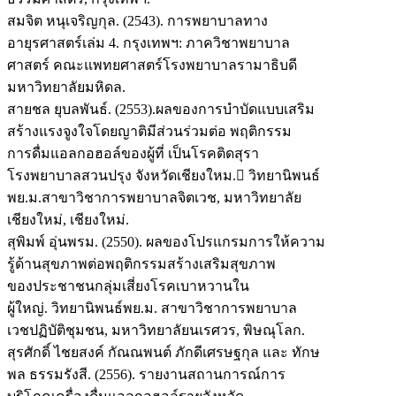
สมจิต หนุเจริญกุล. (2543). การพยาบาลทาง
อายุรศาสตร์เล่ม 4. กรุงเทพฯ: ภาควิชาพยาบาล
ศาสตร์ คณะแพทยศาสตร์โรงพยาบาลรามาธิบดี
มหาวิทยาลัยมหิดล.
สายชล ยุบลพันธ์. (2553).ผลของการบำบัดแบบเสริม
สร้างแรงจูงใจโดยญาติมีส่วนร่วมต่อ พฤติกรรม
การดื่มแอลกอฮอล์ของผู้ที่ เป็นโรคติดสุรา
โรงพยาบาลสวนปรุง จังหวัดเชียงใหม. วิทยานิพนธ์
พย.ม.สาขาวิชาการพยาบาลจิตเวช, มหาวิทยาลัย
เชียงใหม่, เชียงใหม่.
สุพิมพ์ อุ่นพรม. (2550). ผลของโปรแกรมการให้ความ
รู้ด้านสุขภาพต่อพฤติกรรมสร้างเสริมสุขภาพ
ของประชาชนกลุ่มเสี่ยงโรคเบาหวานใน
ผู้ใหญ่. วิทยานิพนธ์พย.ม. สาขาวิชาการพยาบาล
เวชปฏิบัติชุมชน, มหาวิทยาลัยนเรศวร, พิษณุโลก.
สุรศักดิ์ ไชยสงค์ กัณณพนต์ ภักดีเศรษฐกุล และ ทักษ
พล ธรรมรังสี. (2556). รายงานสถานการณ์การ