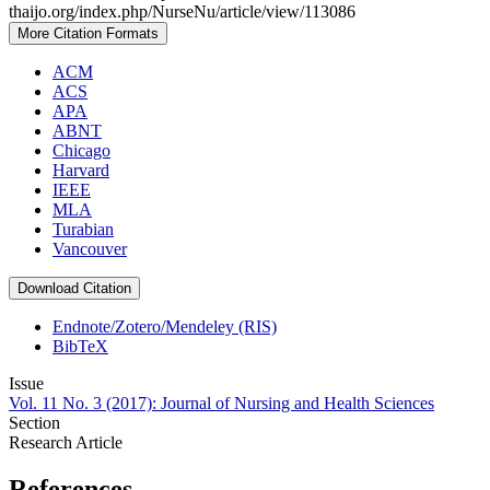
thaijo.org/index.php/NurseNu/article/view/113086
More Citation Formats
ACM
ACS
APA
ABNT
Chicago
Harvard
IEEE
MLA
Turabian
Vancouver
Download Citation
Endnote/Zotero/Mendeley (RIS)
BibTeX
Issue
Vol. 11 No. 3 (2017): Journal of Nursing and Health Sciences
Section
Research Article
References