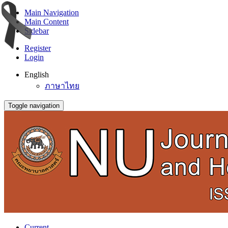
Main Navigation
Main Content
Sidebar
Register
Login
English
ภาษาไทย
Toggle navigation
Current